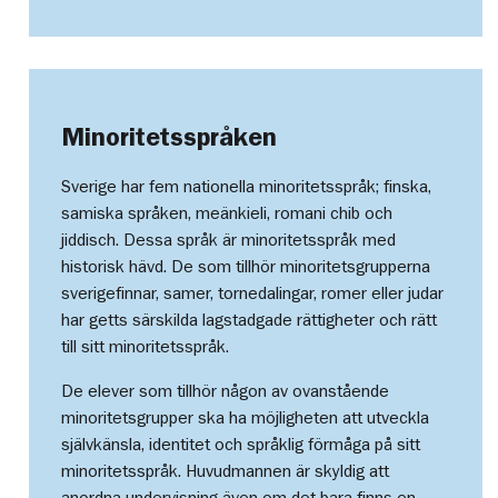
Minoritetsspråken
Sverige har fem nationella minoritetsspråk; finska,
samiska språken, meänkieli, romani chib och
jiddisch. Dessa språk är minoritetsspråk med
historisk hävd. De som tillhör minoritetsgrupperna
sverigefinnar, samer, tornedalingar, romer eller judar
har getts särskilda lagstadgade rättigheter och rätt
till sitt minoritetsspråk.
De elever som tillhör någon av ovanstående
minoritetsgrupper ska ha möjligheten att utveckla
självkänsla, identitet och språklig förmåga på sitt
minoritetsspråk. Huvudmannen är skyldig att
anordna undervisning även om det bara finns en