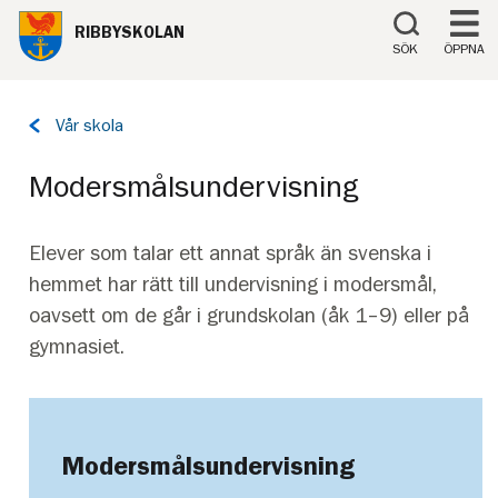
Till innehåll på sidan
RIBBYSKOLAN
SÖK
ÖPPNA
Tillbaka
Vår skola
till
sidan:
Modersmålsundervisning
Elever som talar ett annat språk än svenska i
hemmet har rätt till undervisning i modersmål,
oavsett om de går i grundskolan (åk 1–9) eller på
gymnasiet.
Modersmålsundervisning