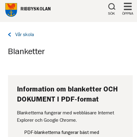
Till innehåll på sidan
RIBBYSKOLAN
SÖK
ÖPPNA
Tillbaka
Vår skola
till
sidan:
Blanketter
Information om blanketter OCH
DOKUMENT I PDF-format
Blanketterna fungerar med webbläsare Internet
Explorer och Google Chrome.
PDF-blanketterna fungerar bäst med