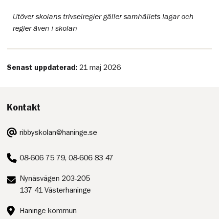
Utöver skolans trivselregler gäller samhällets lagar och
regler även i skolan
Senast uppdaterad:
21 maj 2026
Kontakt
E-
ribbyskolan@haninge.se
post:
Telefon:
08-606 75 79, 08-606 83 47
Postadress:
Nynäsvägen 203-205
137 41 Västerhaninge
Besöksadress:
Haninge kommun