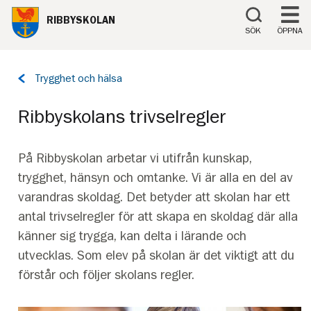
Till innehåll på sidan
RIBBYSKOLAN
SÖK
ÖPPNA
Tillbaka
Trygghet och hälsa
till
sidan:
Ribbyskolans trivselregler
På Ribbyskolan arbetar vi utifrån kunskap,
trygghet, hänsyn och omtanke. Vi är alla en del av
varandras skoldag. Det betyder att skolan har ett
antal trivselregler för att skapa en skoldag där alla
känner sig trygga, kan delta i lärande och
utvecklas. Som elev på skolan är det viktigt att du
förstår och följer skolans regler.