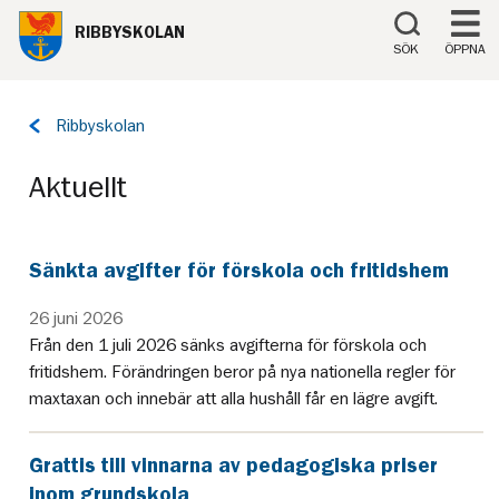
Till innehåll på sidan
RIBBYSKOLAN
SÖK
ÖPPNA
Tillbaka
Ribbyskolan
till
sidan:
Aktuellt
Sänkta avgifter för förskola och fritidshem
26 juni 2026
Från den 1 juli 2026 sänks avgifterna för förskola och
fritidshem. Förändringen beror på nya nationella regler för
maxtaxan och innebär att alla hushåll får en lägre avgift.
Grattis till vinnarna av pedagogiska priser
inom grundskola