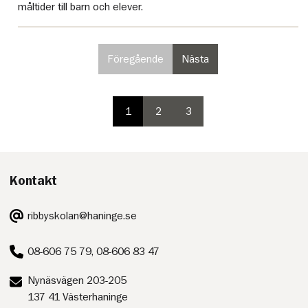
måltider till barn och elever.
Föregående
Nästa
sida
sida
i
i
paginering,
paginering
inte
1
2
3
paginering
valbar
paginering
paginering
sida
på
sida
sida
första
sidan
Kontakt
E-
ribbyskolan@haninge.se
post:
Telefon:
08-606 75 79, 08-606 83 47
Postadress:
Nynäsvägen 203-205
137 41 Västerhaninge